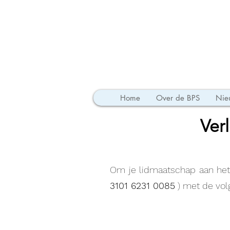
Home
Over de BPS
Nie
Ver
Om je lidmaatschap aan het
3101 6231 0085
) met de vol