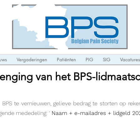
uws
Vergaderingen
Patiënten
PIG
SIG
Vacatures
lenging van het BPS-lidmaats
 BPS te vernieuwen, gelieve bedrag te storten op re
gende mededeling: '
Naam + e-mailadres + lidgeld 20